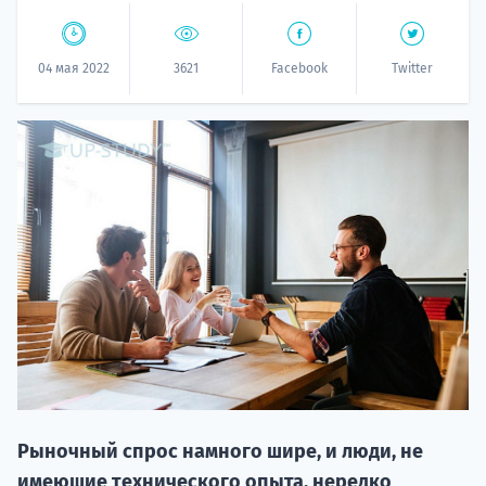
04 мая 2022
3621
Facebook
Twitter
НАБОР О
поступление
Курс
подготов
Рыночный спрос намного шире, и люди, не
По
имеющие технического опыта, нередко