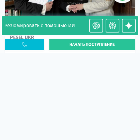
Резюмировать с помощью ИИ
Необходимость легализации в Польше. Окончание
PESEL UKR
НАЧАТЬ ПОСТУПЛЕНИЕ
Статья
В 2026 году участились случаи депортации
украинцев из-за проблем с легальным статусом.
Поэ...
10 апр 2026
5665
центр польского образования