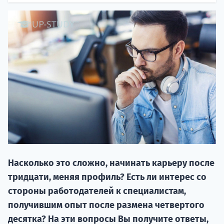
НАБОР О
поступление
Насколько это сложно, начинать карьеру после
Курс
тридцати, меняя профиль? Есть ли интерес со
подготов
стороны работодателей к специалистам,
По
получившим опыт после размена четвертого
десятка? На эти вопросы Вы получите ответы,