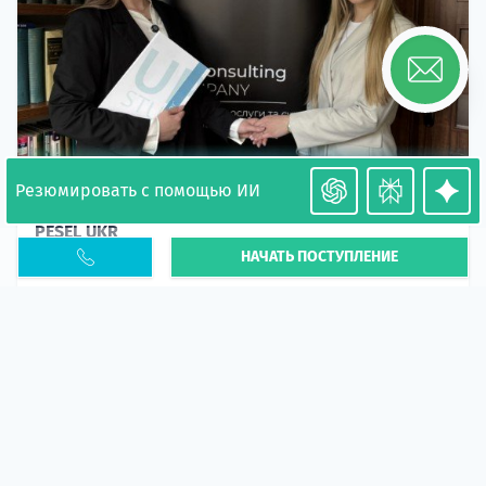
Резюмировать с помощью ИИ
Необходимость легализации в Польше. Окончание
PESEL UKR
НАЧАТЬ ПОСТУПЛЕНИЕ
Статья
В 2026 году участились случаи депортации
украинцев из-за проблем с легальным статусом.
Поэ...
10 апр 2026
5664