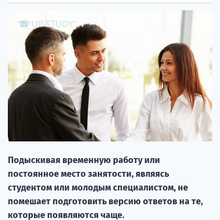
20.09 
Подыскивая временную работу или
НАБОР О
постоянное место занятости, являясь
поступление
студентом или молодым специалистом, не
помешает подготовить версию ответов на те,
Курс
которые появляются чаще.