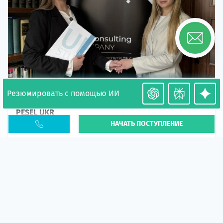
Резюмировать с помощью ИИ
Необходимость легализации в Польше. Окончание
PESEL UKR
НАЧАТЬ ПОСТУПЛЕНИЕ
Статья
В 2026 году участились случаи депортации
украинцев из-за проблем с легальным статусом.
Поэ...
10 апр 2026
5666