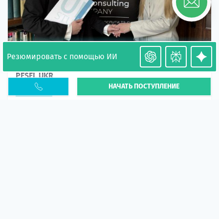
Резюмировать с помощью ИИ
Необходимость легализации в Польше. Окончание
PESEL UKR
НАЧАТЬ ПОСТУПЛЕНИЕ
Статья
В 2026 году участились случаи депортации
украинцев из-за проблем с легальным статусом.
Поэ...
10 апр 2026
5669