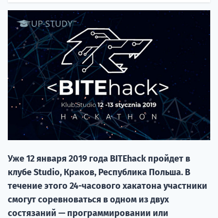
20.09 
Уже 12 января 2019 года BITEhack пройдет в
НАБОР О
клубе Studio, Краков, Республика Польша. В
поступление
течение этого 24-часового хакатона участники
смогут соревноваться в одном из двух
Курс
состязаний — программировании или