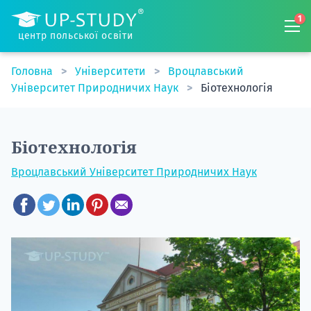
1
центр польської освіти
Головна
Університети
Вроцлавський
Університет Природничих Наук
Біотехнологія
Біотехнологія
Вроцлавський Університет Природничих Наук