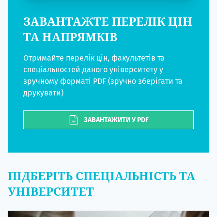
ЗАВАНТАЖТЕ ПЕРЕЛІК ЦІН
ТА НАПРЯМКІВ
Отримайте перелік цін, факультетів та
спеціальностей даного університету у
зручному форматі PDF (зручно зберігати та
друкувати)
ЗАВАНТАЖИТИ У PDF
ПІДБЕРІТЬ СПЕЦІАЛЬНІСТЬ ТА
УНІВЕРСИТЕТ