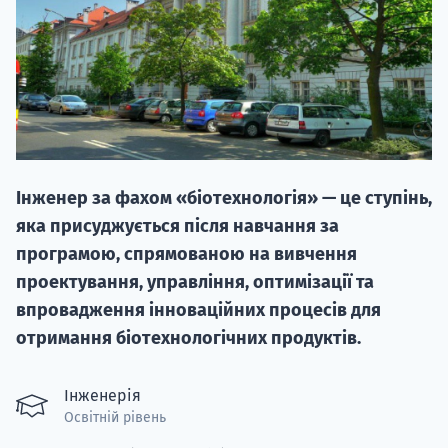
20.09
Інженер за фахом «біотехнологія» — це ступінь,
"Навчання 
яка присуджується після навчання за
НАБІР ВІД
програмою, спрямованою на вивчення
вступ на о
проектування, управління, оптимізації та
впровадження інноваційних процесів для
Курс
отримання біотехнологічних продуктів.
підготовк
П
Інженерія
Освітній рівень
Супро