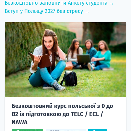
Безкоштовно заповнити Анкету студента →
Вступ у Польщу 2027 без стресу →
Безкоштовний курс польської з 0 до
B2 із підготовкою до TELC / ECL /
NAWA