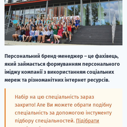
НАБІР ВІД
Персональний бренд-менеджер – це фахівець,
вступ на о
який займається формуванням персонального
Курс
іміджу компанії з використанням соціальних
підготовк
мереж та різноманітних інтернет ресурсів.
П
Набір на цю спеціальність зараз
Супро
закрито! Але Ви можете обрати подібну
спеціальність за допомогою інстументу
підбору спеціальностей.
Підібрати