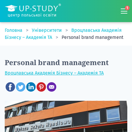
1
центр польської освіти
Головна
Університети
Вроцлавська Академія
Бізнесу – Академія TA
Personal brand management
Personal brand management
Вроцлавська Академія Бізнесу – Академія TA