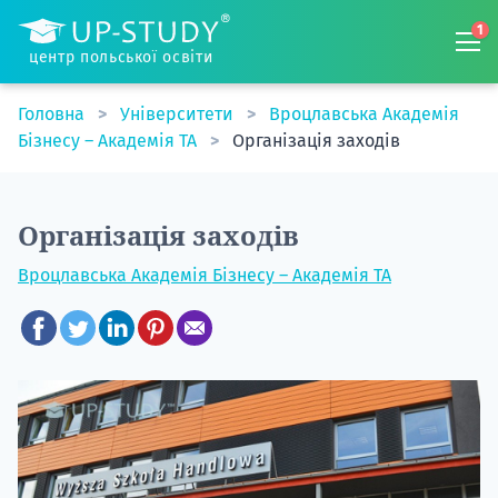
1
центр польської освіти
Головна
Університети
Вроцлавська Академія
Бізнесу – Академія TA
Організація заходів
Організація заходів
Вроцлавська Академія Бізнесу – Академія TA