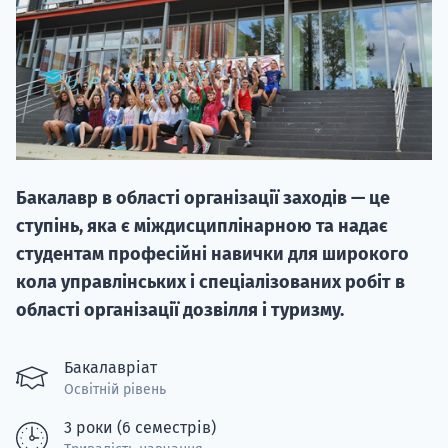
НАБІР ВІД
Бакалавр в області організації заходів — це
вступ на о
ступінь, яка є міждисциплінарною та надає
Курс
студентам професійні навички для широкого
підготовк
кола управлінських і спеціалізованих робіт в
області організації дозвілля і туризму.
П
Супро
Бакалавріат
Освітній рівень
3 роки (6 семестрів)