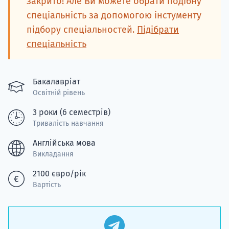
закрито! Але Ви можете обрати подібну
Супро
спеціальність за допомогою інстументу
підбору спеціальностей.
Підібрати
спеціальність
Бакалавріат
Освітній рівень
3 роки (6 семестрів)
Тривалість навчання
Англійська мова
Викладання
2100 євро/рік
Вартість