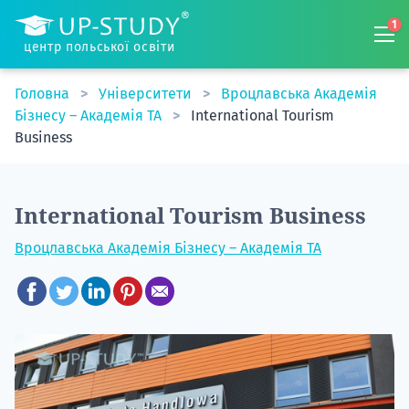
1
центр польської освіти
Головна
Університети
Вроцлавська Академія
Бізнесу – Академія TA
International Tourism
Business
International Tourism Business
Вроцлавська Академія Бізнесу – Академія TA