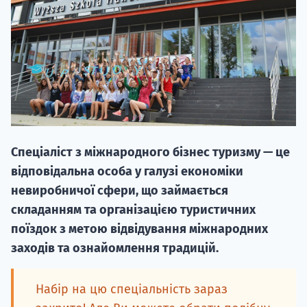
20.09
Спеціаліст з міжнародного бізнес туризму — це
"Навчання 
відповідальна особа у галузі економіки
НАБІР ВІД
невиробничої сфери, що займається
вступ на о
складанням та організацією туристичних
поїздок з метою відвідування міжнародних
Курс
заходів та ознайомлення традицій.
підготовк
П
Набір на цю спеціальність зараз