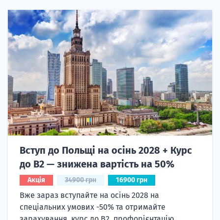
Вступ до Польщі на осінь 2028 + Курс
до B2 — знижена вартість на 50%
Акція
34900 грн
16900 грн
Вже зараз вступайте на осінь 2028 на
спеціальних умових -50% та отримайте
зарахування, курс до B2, профорієнтацію,