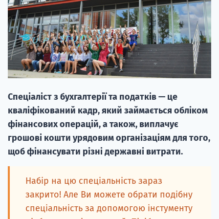
НАБІР ВІД
Спеціаліст з бухгалтерії та податків — це
вступ на о
кваліфікований кадр, який займається обліком
Курс
фінансових операцій, а також, виплачує
підготовк
грошові кошти урядовим організаціям для того,
щоб фінансувати різні державні витрати.
П
Супро
Набір на цю спеціальність зараз
закрито! Але Ви можете обрати подібну
спеціальність за допомогою інстументу