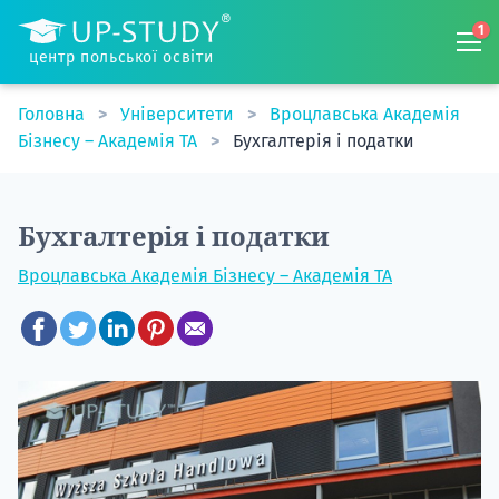
1
центр польської освіти
Головна
Університети
Вроцлавська Академія
Бізнесу – Академія TA
Бухгалтерія і податки
Бухгалтерія і податки
Вроцлавська Академія Бізнесу – Академія TA