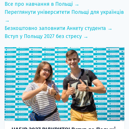
Все про навчання в Польщі →
Переглянути університети Польщі для українців
→
Безкоштовно заповнити Анкету студента →
Вступ у Польщу 2027 без стресу →