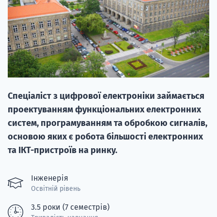
20.09
Спеціаліст з цифрової електроніки займається
"Навчання 
проектуванням функціональних електронних
НАБІР ВІД
систем, програмуванням та обробкою сигналів,
вступ на о
основою яких є робота більшості електронних
та ІКТ-пристроїв на ринку.
Курс
підготовк
Інженерія
Освітній рівень
П
3.5 роки (7 семестрів)
Супро