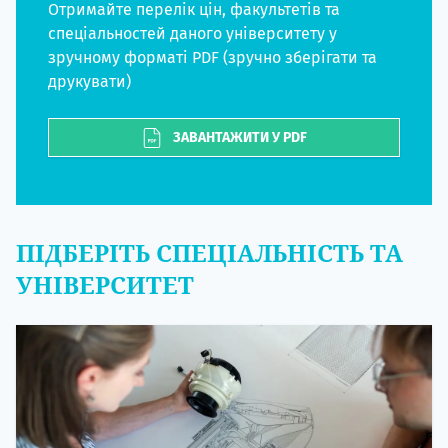
Отримайте перелік цін, факультетів та
спеціальностей даного університету у
зручному форматі PDF (зручно зберігати та
друкувати)
ЗАВАНТАЖИТИ У PDF
ПІДБЕРІТЬ СПЕЦІАЛЬНІСТЬ ТА
УНІВЕРСИТЕТ