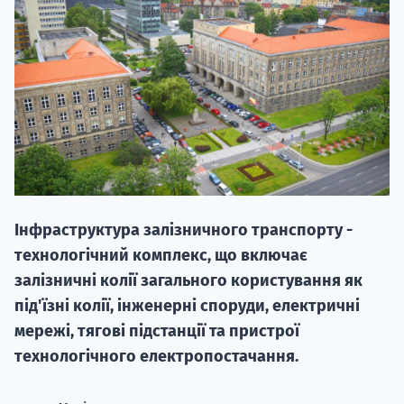
НАБІР ВІД
вступ на о
Інфраструктура залізничного транспорту -
Курс
технологічний комплекс, що включає
підготовк
залізничні колії загального користування як
під'їзні колії, інженерні споруди, електричні
П
мережі, тягові підстанції та пристрої
Супро
технологічного електропостачання.