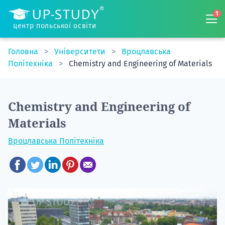
1
центр польської освіти
Головна
Університети
Вроцлавська
Політехніка
Chemistry and Engineering of Materials
Chemistry and Engineering of
Materials
Вроцлавська Політехніка