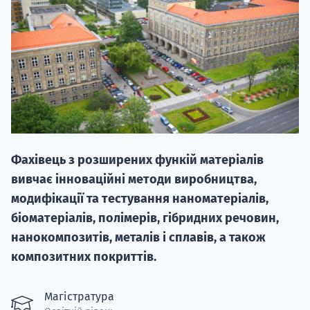
НАБІР ВІД
вступ на о
Фахівець з розширених функій матеріалів
Курс
вивчає інноваційні методи виробництва,
підготовк
модифікації та тестування наноматеріалів,
біоматеріалів, полімерів, гібридних речовин,
П
нанокомпозитів, металів і сплавів, а також
Супро
композитних покриттів.
Магістратура