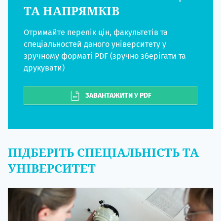
ТА НАПРЯМКІВ
Отримайте перелік цін, факультетів та
спеціальностей даного університету у
зручному форматі PDF (зручно зберігати та
друкувати)
ЗАВАНТАЖИТИ У PDF
ПІДБЕРІТЬ СПЕЦІАЛЬНІСТЬ ТА
УНІВЕРСИТЕТ