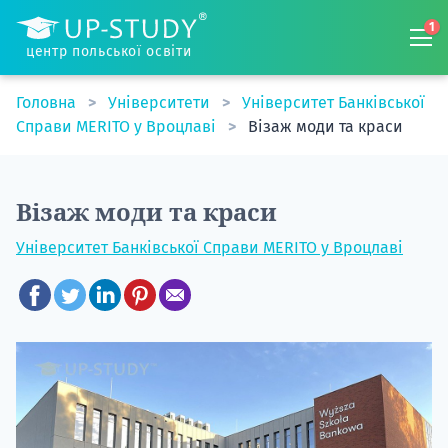
1
центр польської освіти
Головна
Університети
Університет Банківської
Справи MERITO у Вроцлаві
Візаж моди та краси
Візаж моди та краси
Університет Банківської Справи MERITO у Вроцлаві