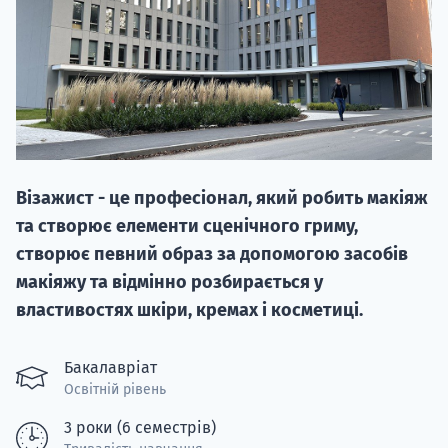
20.09
Візажист - це професіонал, який робить макіяж
"Навчання 
та створює елементи сценічного гриму,
НАБІР ВІД
створює певний образ за допомогою засобів
вступ на о
макіяжу та відмінно розбирається у
властивостях шкіри, кремах і косметиці.
Курс
підготовк
Бакалавріат
Освітній рівень
П
3 роки (6 семестрів)
Супро