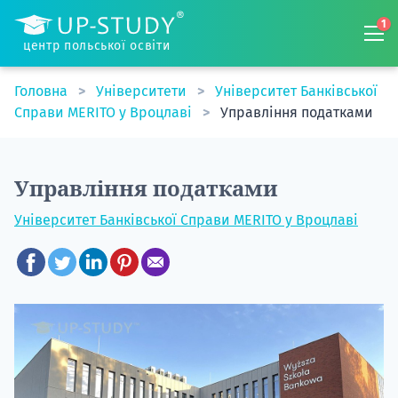
1
центр польської освіти
Головна
Університети
Університет Банківської
Справи MERITO у Вроцлаві
Управління податками
Управління податками
Університет Банківської Справи MERITO у Вроцлаві