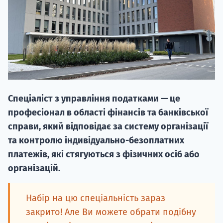
НАБІР ВІД
Спеціаліст з управління податками — це
вступ на о
професіонал в області фінансів та банківської
Курс
справи, який відповідає за систему організації
підготовк
та контролю індивідуально-безоплатних
платежів, які стягуються з фізичних осіб або
П
організацій.
Супро
Набір на цю спеціальність зараз
закрито! Але Ви можете обрати подібну