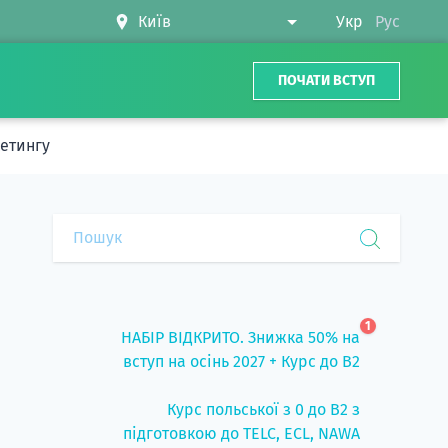
Укр
Рус
ПОЧАТИ ВСТУП
кетингу
1
НАБІР ВІДКРИТО. Знижка 50% на
вступ на осінь 2027 + Курс до B2
Курс польської з 0 до B2 з
підготовкою до TELC, ECL, NAWA