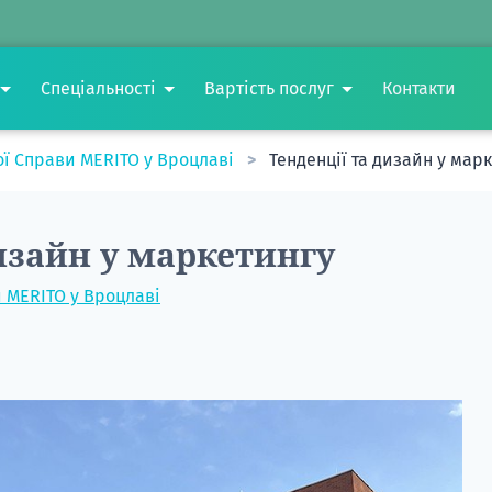
Спеціальності
Вартість послуг
Контакти
ої Справи MERITO у Вроцлаві
Тенденції та дизайн у мар
изайн у маркетингу
и MERITO у Вроцлаві