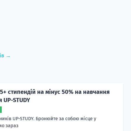
ів →
5+ стипендій на мінус 50% на навчання
чя UP-STUDY
сників UP-STUDY. Бронюйте за собою місце у
мо зараз