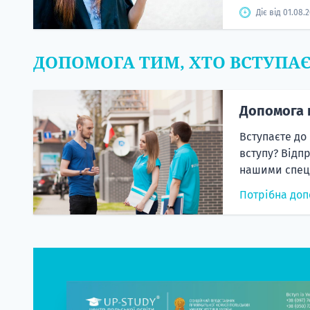
Діє від 01.08.
ДОПОМОГА ТИМ, ХТО ВСТУПА
Допомога 
Вступаєте до
вступу? Відп
нашими спеці
Потрібна доп