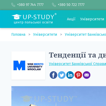
+380 97 744 7777
+380 50 722 7777
Акції
Університети
центр польської освіти
Головна
Університети
Університет Банківськ
Тенденції та д
Університет Банківської Справ