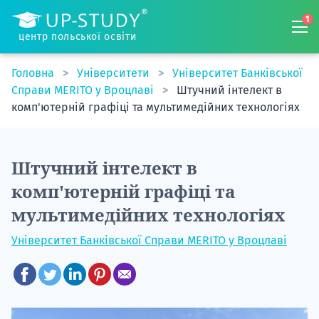
1
центр польської освіти
Головна
Університети
Університет Банківської
Справи MERITO у Вроцлаві
Штучний інтелект в
комп'ютерній графіці та мультимедійних технологіях
Штучний інтелект в
комп'ютерній графіці та
мультимедійних технологіях
Університет Банківської Справи MERITO у Вроцлаві