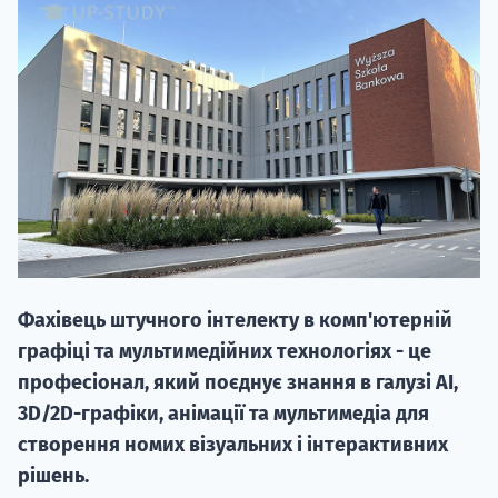
20.09
"Навчання 
НАБІР ВІД
Фахівець штучного інтелекту в комп'ютерній
вступ на о
графіці та мультимедійних технологіях - це
професіонал, який поєднує знання в галузі AI,
Курс
підготовк
3D/2D-графіки, анімації та мультимедіа для
створення номих візуальних і інтерактивних
П
рішень.