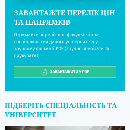
ЗАВАНТАЖТЕ ПЕРЕЛІК ЦІН
ТА НАПРЯМКІВ
Отримайте перелік цін, факультетів та
спеціальностей даного університету у
зручному форматі PDF (зручно зберігати та
друкувати)
ЗАВАНТАЖИТИ У PDF
ПІДБЕРІТЬ СПЕЦІАЛЬНІСТЬ ТА
УНІВЕРСИТЕТ