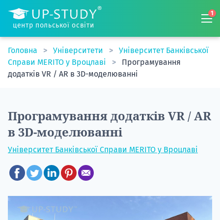
1
центр польської освіти
Головна
Університети
Університет Банківської
Справи MERITO у Вроцлаві
Програмування
додатків VR / AR в 3D-моделюванні
Програмування додатків VR / AR
в 3D-моделюванні
Університет Банківської Справи MERITO у Вроцлаві