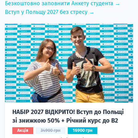
Безкоштовно заповнити Анкету студента →
Вступ у Польщу 2027 без стресу →
НАБІР 2027 ВІДКРИТО! Вступ до Польщі
зі знижкою 50% + Річний курс до B2
Акція
34900 грн
16900 грн