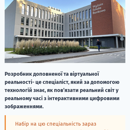
20.09
"Навчання 
Розробник доповненої та віртуальної
НАБІР ВІД
реальності- це спеціаліст, який за допомогою
вступ на о
технологій знає, як пов’язати реальний світ у
реальному часі з інтерактивними цифровими
Курс
зображеннями.
підготовк
П
Набір на цю спеціальність зараз