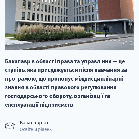
НАБІР ВІД
Бакалавр в області права та управління — це
вступ на о
ступінь, яка присуджується після навчання за
Курс
програмою, що пропонує міждисциплінарні
підготовк
знання в області правового регулювання
господарського обороту, організації та
П
експлуатації підприємств.
Супро
Бакалавріат
Освітній рівень