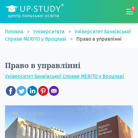
1
центр польської освіти
Головна
Університети
Університет Банківської
Справи MERITO у Вроцлаві
Право в управлінні
Право в управлінні
Університет Банківської Справи MERITO у Вроцлаві