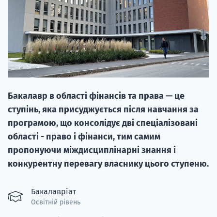
20.09
Бакалавр в області фінансів та права — це
"Навчання 
ступінь, яка присуджується після навчання за
НАБІР ВІД
програмою, що консолідує дві спеціалізовані
вступ на о
області - право і фінанси, тим самим
пропонуючи міждисциплінарні знання і
Курс
конкурентну перевагу власнику цього ступеню.
підготовк
П
Бакалавріат
Освітній рівень
Супро