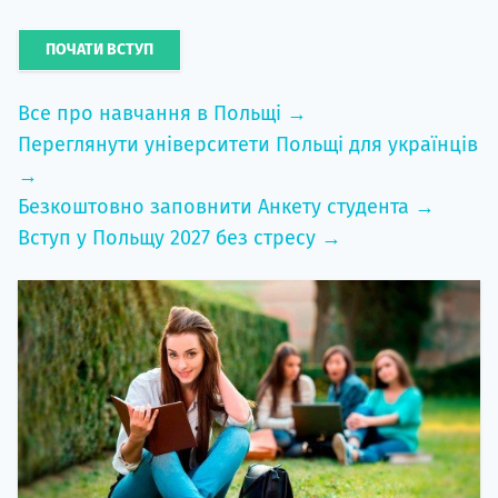
ПОЧАТИ ВСТУП
Все про навчання в Польщі →
Переглянути університети Польщі для українців
→
Безкоштовно заповнити Анкету студента →
Вступ у Польщу 2027 без стресу →