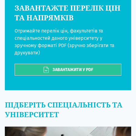
ЗАВАНТАЖТЕ ПЕРЕЛІК ЦІН
ТА НАПРЯМКІВ
Отримайте перелік цін, факультетів та
спеціальностей даного університету у
зручному форматі PDF (зручно зберігати та
друкувати)
ЗАВАНТАЖИТИ У PDF
ПІДБЕРІТЬ СПЕЦІАЛЬНІСТЬ ТА
УНІВЕРСИТЕТ