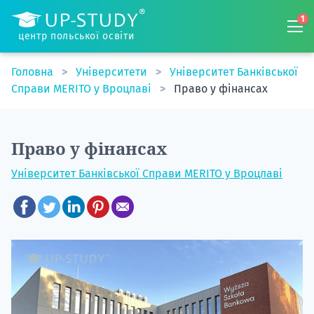
1
центр польської освіти
Головна
Університети
Університет Банківської
Справи MERITO у Вроцлаві
Право у фінансах
Право у фінансах
Університет Банківської Справи MERITO у Вроцлаві