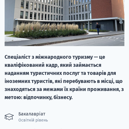
20.09
Спеціаліст з міжнародного туризму — це
"Навчання 
кваліфікований кадр, який займається
НАБІР ВІД
наданням туристичних послуг та товарів для
вступ на о
іноземних туристів, які перебувають в місці, що
знаходяться за межами їх країни проживання, з
Курс
метою: відпочинку, бізнесу.
підготовк
П
Бакалавріат
Освітній рівень
Супро