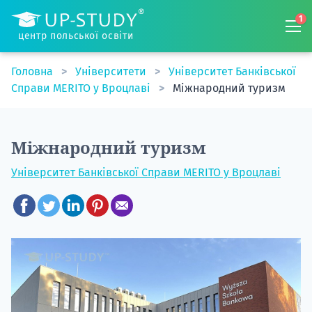
1
центр польської освіти
Головна
Університети
Університет Банківської
Справи MERITO у Вроцлаві
Міжнародний туризм
Міжнародний туризм
Університет Банківської Справи MERITO у Вроцлаві