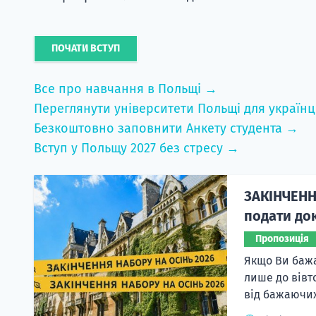
ПОЧАТИ ВСТУП
Все про навчання в Польщі →
Переглянути університети Польщі для українц
Безкоштовно заповнити Анкету студента →
Вступ у Польщу 2027 без стресу →
ЗАКІНЧЕНН
подати док
Пропозиція
Якщо Ви бажа
лише до вівт
від бажаючих