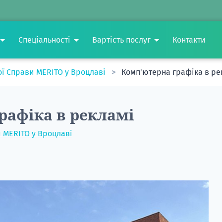
Спеціальності
Вартість послуг
Контакти
ої Справи MERITO у Вроцлаві
Комп'ютерна графіка в ре
рафіка в рекламі
и MERITO у Вроцлаві