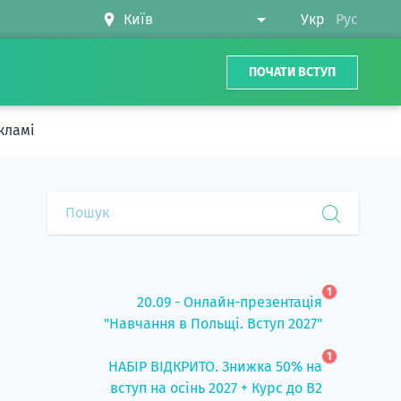
Укр
Рус
ПОЧАТИ ВСТУП
кламі
1
20.09 - Онлайн-презентація
"Навчання в Польщі. Вступ 2027"
1
НАБІР ВІДКРИТО. Знижка 50% на
вступ на осінь 2027 + Курс до B2