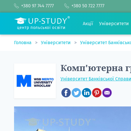
+380 97 744 7777
+380 50 722 7777
Акції
Університети
центр польської освіти
Головна
Університети
Університет Банківськ
Комп'ютерна г
Університет Банківської Справ