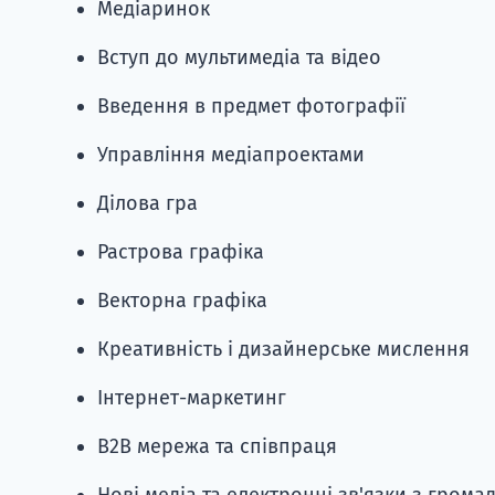
Медіаринок
Вступ до мультимедіа та відео
Введення в предмет фотографії
Управління медіапроектами
Ділова гра
Растрова графіка
Векторна графіка
Креативність і дизайнерське мислення
Інтернет-маркетинг
B2B мережа та співпраця
Нові медіа та електронні зв'язки з гром