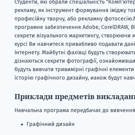
Студенти, які обрали спеціальність “Комп’юте
рекламу, як інструмент формування іміджу то
професійну творчу, або рекламну фотосесію.
програмне забезпечення Adobe, CorelDRAW, Blen
секрети візуального маркетингу, створюючи м
курсі Ви навчитеся привабливо подавати дані 
Інтернету. Майбутні фахівці будуть створюва
дізнаються секрети фотографії, ознайомивши
будуть вивчати тривимірні графічні елементи
історію графічного дизайну, иакож будут нав
Приклади предметів викладан
Навчальна програма передбачає до вивчення 
Графічний дизайн