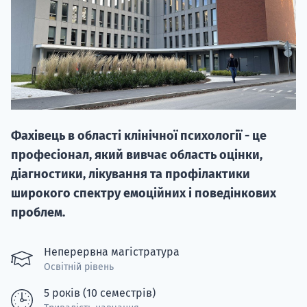
НАБІР ВІД
Фахівець в області клінічної психології - це
вступ на о
професіонал, який вивчає область оцінки,
Курс
діагностики, лікування та профілактики
підготовк
широкого спектру емоційних і поведінкових
проблем.
П
Супро
Неперервна магістратура
Освітній рівень
5 років (10 семестрів)