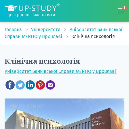
1
центр польської освіти
Головна
Університети
Університет Банківської
Справи MERITO у Вроцлаві
Клінічна психологія
Клінічна психологія
Університет Банківської Справи MERITO у Вроцлаві