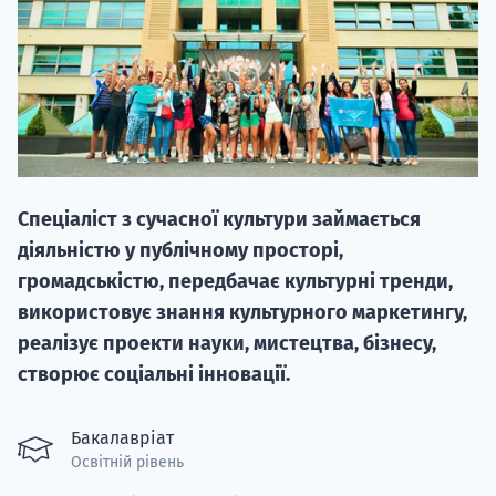
НАБІР ВІД
Спеціаліст з сучасної культури займається
вступ на о
діяльністю у публічному просторі,
Курс
громадськістю, передбачає культурні тренди,
підготовк
використовує знання культурного маркетингу,
реалізує проекти науки, мистецтва, бізнесу,
П
створює соціальні інновації.
Супро
Бакалавріат
Освітній рівень