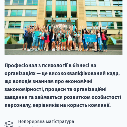
НАБІР ВІД
вступ на о
Професіонал з психології в бізнесі на
Курс
організаціях — це висококваліфікований кадр,
підготовк
що володіє знанням про економічні
закономірності, процеси та організаційні
П
завдання та займається розвитком особистості
Супро
персоналу, керівників на користь компанії.
Неперервна магістратура