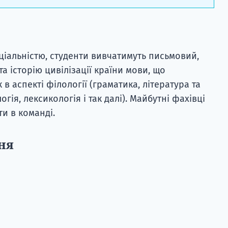
еціальністю, студенти вивчатимуть письмовий,
та історію цивілізації країни мови, що
в аспекті філології (граматика, література та
огія, лексикологія і так далі). Майбутні фахівці
ти в команді.
ня