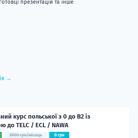
готовці презентацій та інше
ів →
ий курс польської з 0 до B2 із
ю до TELC / ECL / NAWA
3900 грн/місяць
0 грн