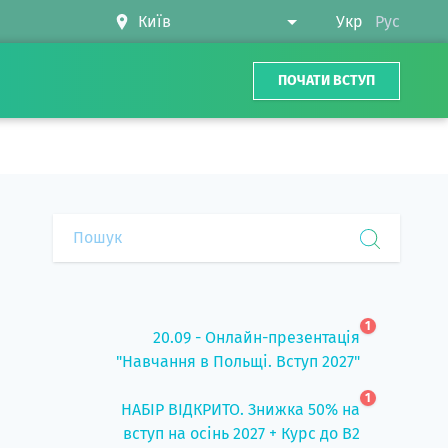
Укр
Рус
ПОЧАТИ ВСТУП
1
20.09 - Онлайн-презентація
"Навчання в Польщі. Вступ 2027"
1
НАБІР ВІДКРИТО. Знижка 50% на
вступ на осінь 2027 + Курс до B2