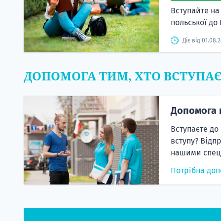
Вступайте на
польської до
Діє від 01.08.
ДОПОМОГА ТИМ, ХТО ВСТУПА
Допомога 
Вступаєте до
вступу? Відп
нашими спеці
Потрібна доп