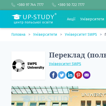
+380 97 744 7777
+380 50 722 7777
Акції
Університети
центр польської освіти
Головна
Університети
Університет SWPS
Переклад (пол
Університет SWPS