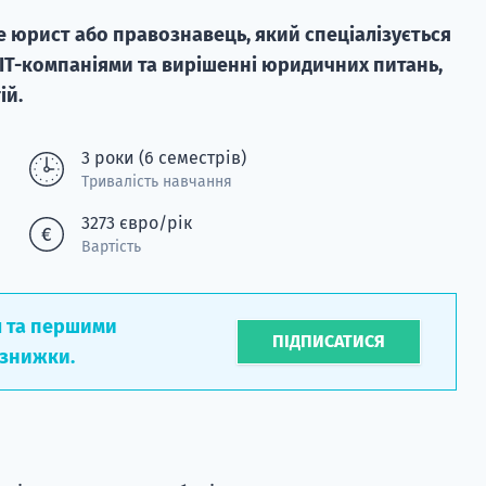
це юрист або правознавець, який спеціалізується
 ІТ-компаніями та вирішенні юридичних питань,
ій.
3 роки (6 семестрів)
Тривалість навчання
3273 євро/рік
Вартість
л та першими
ПІДПИСАТИСЯ
 знижки.