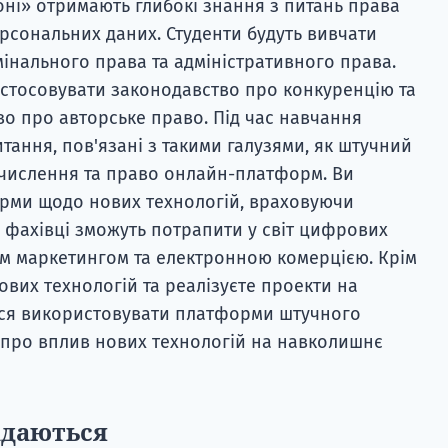
коні» отримають глибокі знання з питань права
ерсональних даних. Студенти будуть вивчати
інального права та адміністративного права.
застосовувати законодавство про конкуренцію та
во про авторське право. Під час навчання
тання, пов'язані з такими галузями, як штучний
 обчислення та право онлайн-платформ. Ви
орми щодо нових технологій, враховуючи
ні фахівці зможуть потрапити у світ цифрових
м маркетингом та електронною комерцією. Крім
 нових технологій та реалізуєте проекти на
ися використовувати платформи штучного
ся про вплив нових технологій на навколишнє
адаються