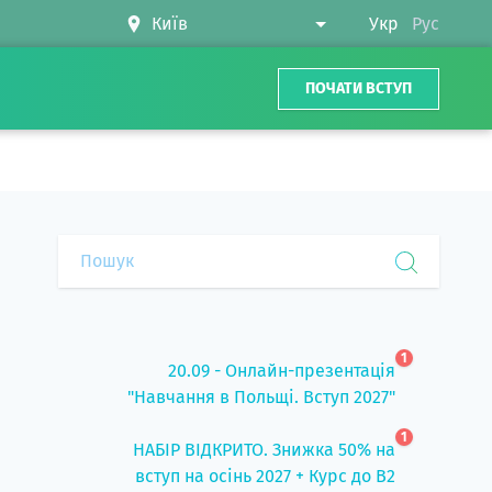
Укр
Рус
ПОЧАТИ ВСТУП
1
20.09 - Онлайн-презентація
"Навчання в Польщі. Вступ 2027"
1
НАБІР ВІДКРИТО. Знижка 50% на
вступ на осінь 2027 + Курс до B2