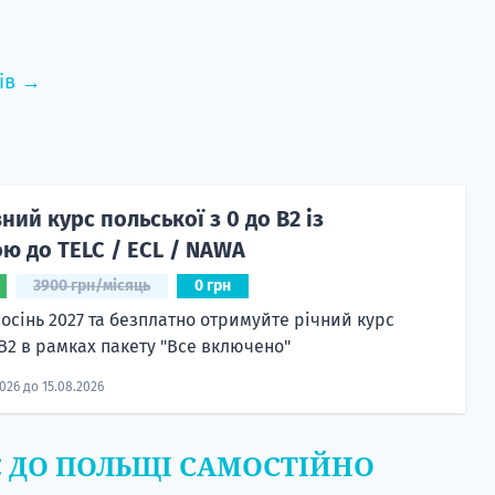
ів →
ий курс польської з 0 до B2 із
ю до TELC / ECL / NAWA
3900 грн/місяць
0 грн
 осінь 2027 та безплатно отримуйте річний курс
 B2 в рамках пакету "Все включено"
2026 до 15.08.2026
Є ДО ПОЛЬЩІ САМОСТІЙНО