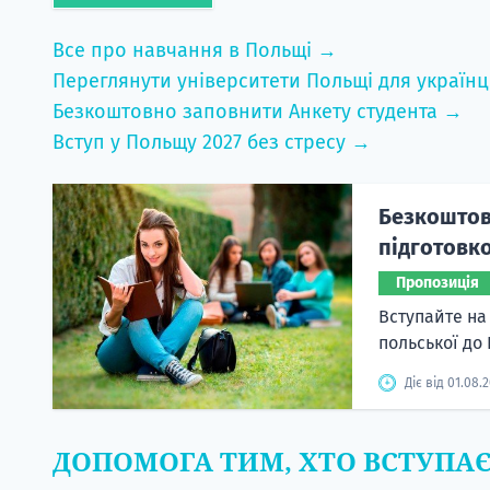
Все про навчання в Польщі →
Переглянути університети Польщі для українц
Безкоштовно заповнити Анкету студента →
Вступ у Польщу 2027 без стресу →
Безкоштовн
підготовко
Пропозиція
Вступайте на
польської до
Діє від 01.08.
ДОПОМОГА ТИМ, ХТО ВСТУПА