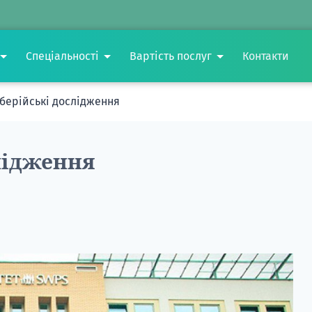
Спеціальності
Вартість послуг
Контакти
Іберійські дослідження
лідження