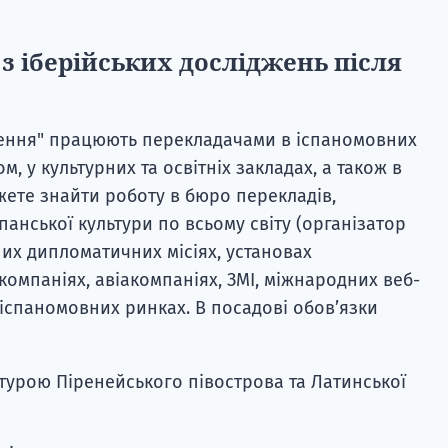
з іберійських досліджень після
дження" працюють перекладачами в іспаномовних
м, у культурних та освітніх закладах, а також в
жете знайти роботу в бюро перекладів,
анської культури по всьому світу (організатор
них дипломатичних місіях, установах
компаніях, авіакомпаніях, ЗМІ, міжнародних веб-
 іспаномовних ринках. В посадові обов’язки
турою Піренейського півострова та Латинської