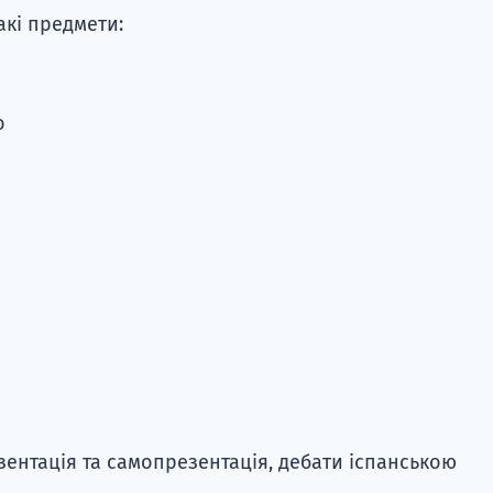
акі предмети:
о
езентація та самопрезентація, дебати іспанською