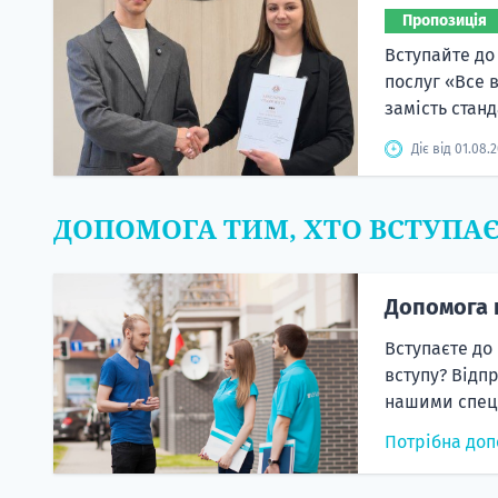
Пропозиція
Вступайте до
послуг «Все 
замість станд
Діє від 01.08.
ДОПОМОГА ТИМ, ХТО ВСТУПА
Допомога 
Вступаєте до
вступу? Відп
нашими спеці
Потрібна доп