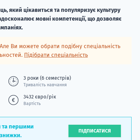
ець, який цікавиться та популяризує культуру
 вдосконалює мовні компетенції, що дозволяє
мпаніях.
 Але Ви можете обрати подібну спеціальність
льностей.
Підібрати спеціальність
3 роки (6 семестрів)
Тривалість навчання
3432 євро/рік
Вартість
л та першими
ПІДПИСАТИСЯ
 знижки.