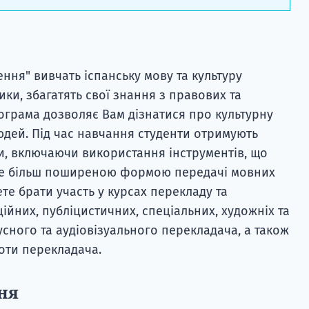
ення" вивчать іспанську мову та культуру
ки, збагатять свої знання з правових та
ограма дозволяє Вам дізнатися про культурну
юдей. Під час навчання студенти отримують
и, включаючи використання інструментів, що
се більш поширеною формою передачі мовних
ете брати участь у курсах перекладу та
йних, публіцистичних, спеціальних, художніх та
усного та аудіовізуального перекладача, а також
оти перекладача.
ня