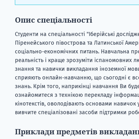
Опис спеціальності
Студенти на спеціальності "Іберійські дослідж
Піренейського півострова та Латинської Амери
соціально-економічних питань. Навчальна пр
реальність і краще зрозуміти іспаномовних л
знання та навички викладання іноземної мов
сприяють онлайн-навчанню, що сьогодні є в
знань. Крім того, наприкінці навчання Ви буд
ознайомитеся з технікою перекладу інформаці
кінотекстів, оволодівають основами навичок 
вивчите спеціалізовані засоби підтримки роб
Приклади предметів викладан