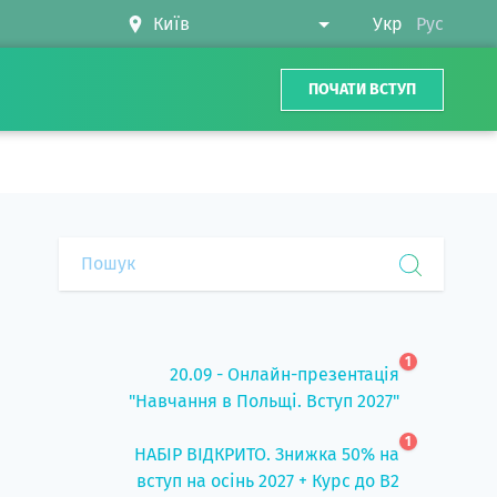
Укр
Рус
ПОЧАТИ ВСТУП
1
20.09 - Онлайн-презентація
"Навчання в Польщі. Вступ 2027"
1
НАБІР ВІДКРИТО. Знижка 50% на
вступ на осінь 2027 + Курс до B2