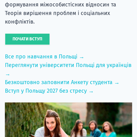
формування міжособистісних відносин
та
Теорія ви
рішення проблем і соціальних
конфліктів.
ПОЧАТИ ВСТУП
Все про навчання в Польщі →
Переглянути університети Польщі для українців
→
Безкоштовно заповнити Анкету студента →
Вступ у Польщу 2027 без стресу →