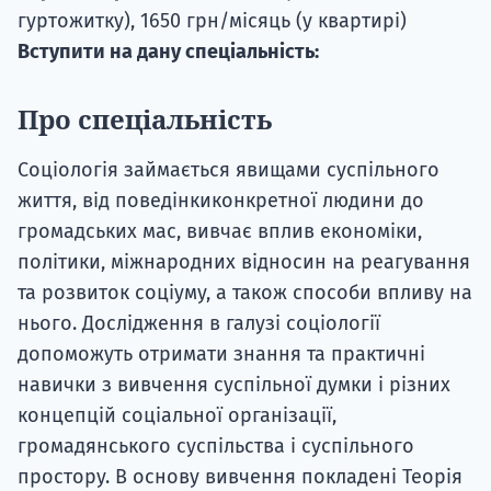
гуртожитку), 1650 грн/місяць (у квартирі)
Вступити на дану спеціальність:
Про спеціальність
Соціологія займається явищами суспільного
життя, від
поведінки
конкретної людини до
громадських мас, вивчає вплив економіки,
політики, міжнародних відносин на реагування
та розвиток соціуму, а також способи впливу на
нього. Дослідження
в галузі соціології
допом
ожуть
отримати знання та практичні
навички
з вивчення
суспільної думки і різних
концепцій соціальної організації,
громадянськ
ого
суспільств
а
і суспільн
ого
прост
ору. В основу вивчення покладені
Теорія