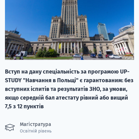
НАБІР ВІД
вступ на о
Вступ на дану спеціальність за програмою UP-
Курс
STUDY "Навчання в Польщі" є гарантованим: без
підготовк
вступних іспитів та результатів ЗНО, за умови,
якщо середній бал атестату рівний або вищий
П
7,5 з 12 пунктів
Супро
Магістратура
Освітній рівень