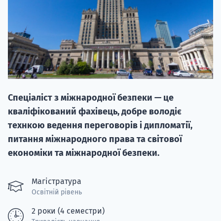
20.09
Спеціаліст з міжнародної безпеки — це
"Навчання 
кваліфікований фахівець, добре володіє
НАБІР ВІД
технкою ведення переговорів і дипломатії,
вступ на о
питання міжнародного права та світової
економіки та міжнародної безпеки.
Курс
підготовк
Магістратура
Освітній рівень
П
2 роки (4 семестри)
Супро