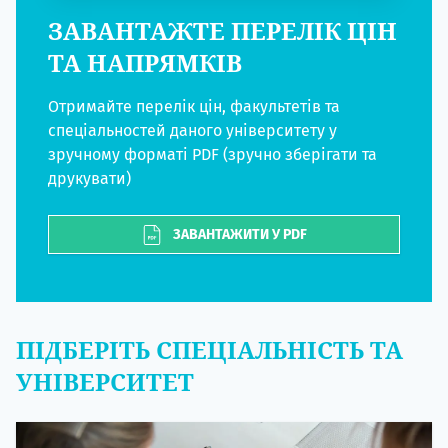
ЗАВАНТАЖТЕ ПЕРЕЛІК ЦІН
ТА НАПРЯМКІВ
Отримайте перелік цін, факультетів та
спеціальностей даного університету у
зручному форматі PDF (зручно зберігати та
друкувати)
ЗАВАНТАЖИТИ У PDF
ПІДБЕРІТЬ СПЕЦІАЛЬНІСТЬ ТА
УНІВЕРСИТЕТ