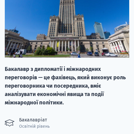
20.09
"Навчання 
Бакалавр з дипломатії і міжнародних
НАБІР ВІД
переговорів — це фахівець, який виконує роль
вступ на о
переговорника чи посередника, вміє
аналізувати економічні явища та події
Курс
міжнародної політики.
підготовк
П
Бакалавріат
Освітній рівень
Супро