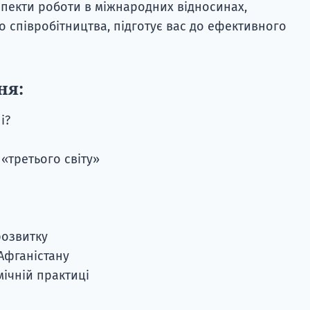
спекти роботи в міжнародних відносинах,
о співробітництва, підготує вас до ефективного
ня:
і?
 «третього світу»
розвитку
 Афганістану
мічній практиці
і