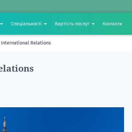
Спеціальності
Вартість послуг
Контакти
International Relations
elations