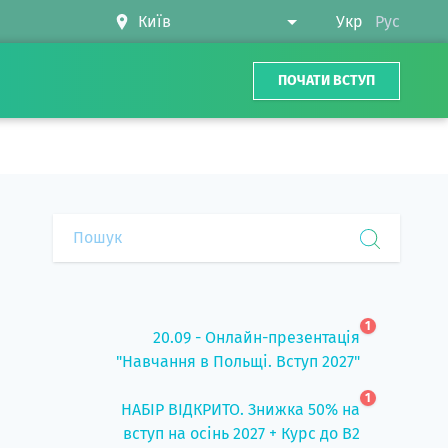
Укр
Рус
ПОЧАТИ ВСТУП
1
20.09 - Онлайн-презентація
"Навчання в Польщі. Вступ 2027"
1
НАБІР ВІДКРИТО. Знижка 50% на
вступ на осінь 2027 + Курс до B2