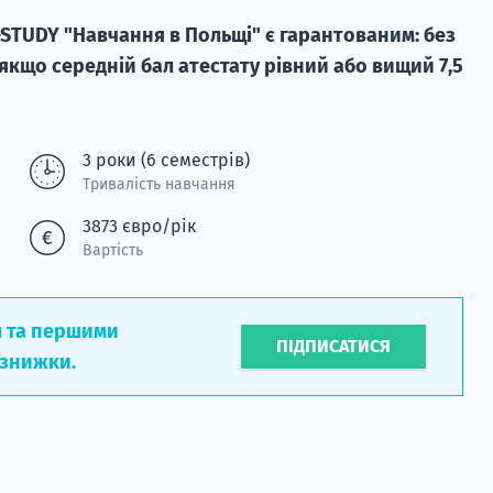
-STUDY "Навчання в Польщі" є гарантованим: без
, якщо середній бал атестату рівний або вищий 7,5
3 роки (6 семестрів)
Тривалість навчання
3873 євро/рік
Вартість
л та першими
ПІДПИСАТИСЯ
 знижки.