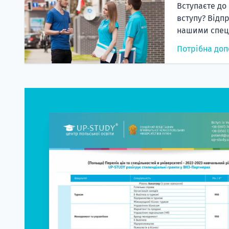
Вступаєте до
вступу? Відп
нашими спеці
Потрібна доп