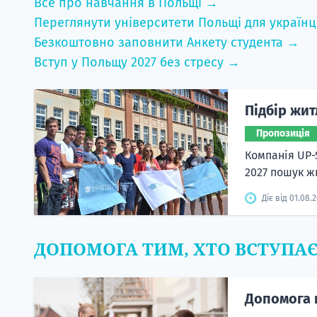
Все про навчання в Польщі →
Переглянути університети Польщі для українц
Безкоштовно заповнити Анкету студента →
Вступ у Польщу 2027 без стресу →
Підбір жит
Пропозиція
Компанія UP-
2027 пошук жи
Діє від 01.08.
ДОПОМОГА ТИМ, ХТО ВСТУПА
Допомога 