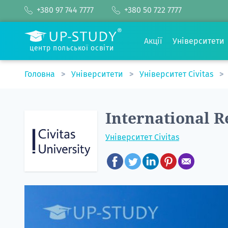
+380 97 744 7777
+380 50 722 7777
Акції
Університети
центр польської освіти
Головна
Університети
Університет Civitas
International R
Університет Civitas