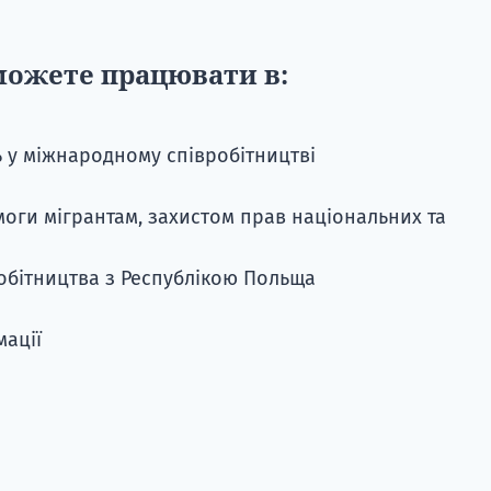
можете працювати в:
ь у міжнародному співробітництві
оги мігрантам, захистом прав національних та
обітництва з Республікою Польща
мації