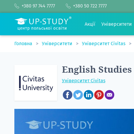
+380 97 744 7777
+380 50 722 7777
Акції
Університети
центр польської освіти
Головна
Університети
Університет Civitas
English Studies
Університет Civitas