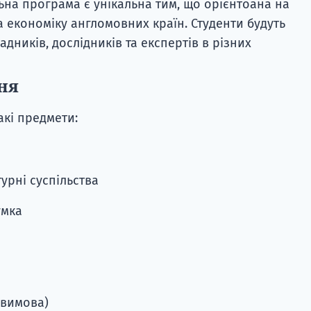
на програма є унікальна тим, що орієнтоана на
та економіку англомовних країн. Студенти будуть
дників, дослідників та експертів в різних
ня
акі предмети:
турні суспільства
умка
н
 вимова)