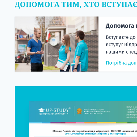
ДОПОМОГА ТИМ, ХТО ВСТУПА
Допомога 
Вступаєте до
вступу? Відп
нашими спеці
Потрібна доп