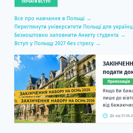
ПОЧАТИ ВСТУП
Все про навчання в Польщі →
Переглянути університети Польщі для українц
Безкоштовно заповнити Анкету студента →
Вступ у Польщу 2027 без стресу →
ЗАКІНЧЕНН
подати док
Пропозиція
Якщо Ви бажа
лише до вівт
від бажаючих
Діє від 01.06.