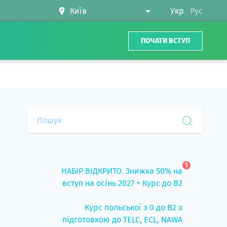
Укр
Рус
ПОЧАТИ ВСТУП
1
НАБІР ВІДКРИТО. Знижка 50% на
вступ на осінь 2027 + Курс до B2
Курс польської з 0 до B2 з
підготовкою до TELC, ECL, NAWA