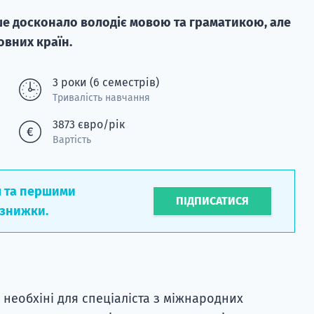
ише досконало володіє мовою та граматикою, але
овних країн.
3 роки (6 семестрів)
Тривалість навчання
3873 євро/рік
Вартість
л та першими
ПІДПИСАТИСЯ
 знижки.
 необхіні для спеціаліста з міжнародних