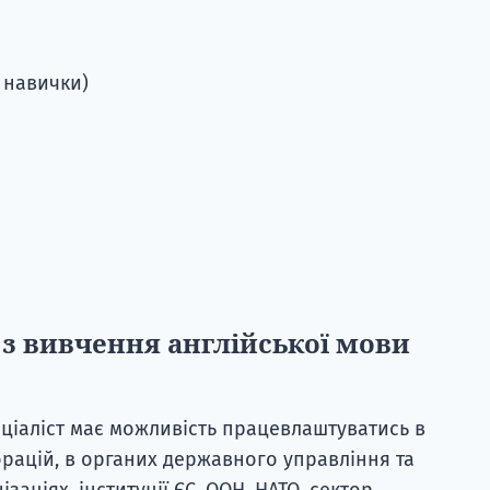
 навички)
 з вивчення англійської мови
ціаліст має можливість працевлаштуватись в
рацій, в органих державного управління та
аціях, інституції ЄС, ООН, НАТО, сектор