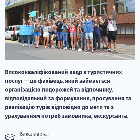
НАБІР ВІД
вступ на о
Висококваліфікований кадр з туристичних
Курс
послуг — це фахівець, який займається
підготовк
організацією подорожей та відпочинку,
відповідальний за формування, просування та
П
реалізацію турів відповідно до мети та з
Супро
урахуванням потреб замовника, екскурсанта.
Бакалавріат