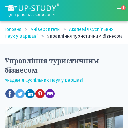
1
центр польської освіти
Головна
Університети
Академія Суспільних
Наук у Варшаві
Управління туристичним бізнесом
Управління туристичним
бізнесом
Академія Суспільних Наук у Варшаві