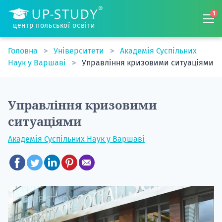
1
центр польської освіти
Головна
Університети
Академія Суспільних
Наук у Варшаві
Управління кризовими ситуаціями
Управління кризовими
ситуаціями
Академія Суспільних Наук у Варшаві