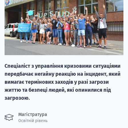
НАБІР ВІД
вступ на о
Спеціаліст з управління кризовими ситуаціями
Курс
передбачає негайну реакцію на інцидент, який
підготовк
вимагає термінових заходів у разі загрози
життю та безпеці людей, які опинилися під
П
загрозою.
Супро
Магістратура
Освітній рівень