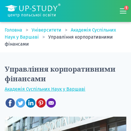
1
центр польської освіти
Головна
Університети
Академія Суспільних
Наук у Варшаві
Управління корпоративними
фінансами
Управління корпоративними
фінансами
Академія Суспільних Наук у Варшаві