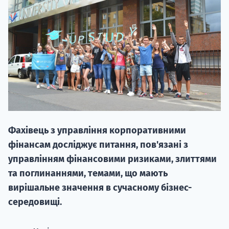
НАБІР ВІД
вступ на о
Фахівець з управління корпоративними
Курс
фінансам досліджує питання, пов'язані з
підготовк
управлінням фінансовими ризиками, злиттями
та поглинаннями, темами, що мають
П
вирішальне значення в сучасному бізнес-
Супро
середовищі.