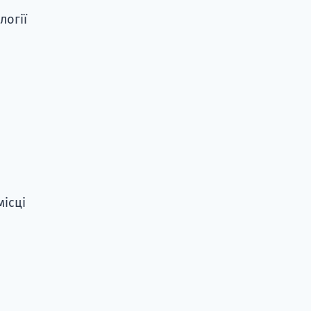
логії
місці