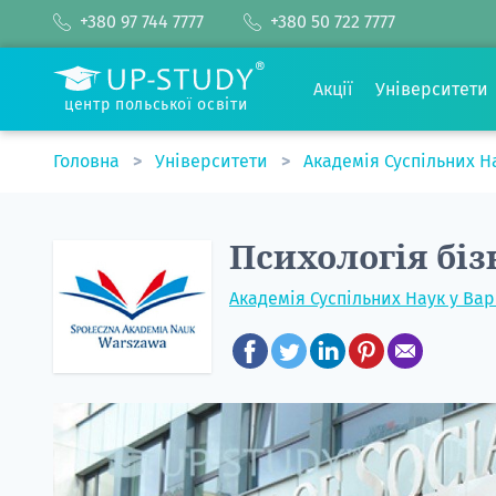
+380 97 744 7777
+380 50 722 7777
Акції
Університети
центр польської освіти
Головна
Університети
Академія Суспільних Н
Психологія біз
Академія Суспільних Наук у Ва