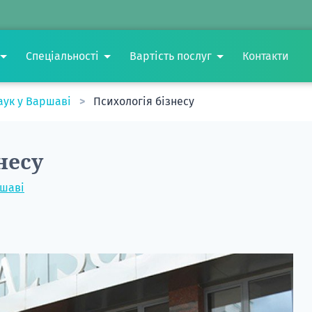
Спеціальності
Вартість послуг
Контакти
аук у Варшаві
Психологія бізнесу
несу
ршаві