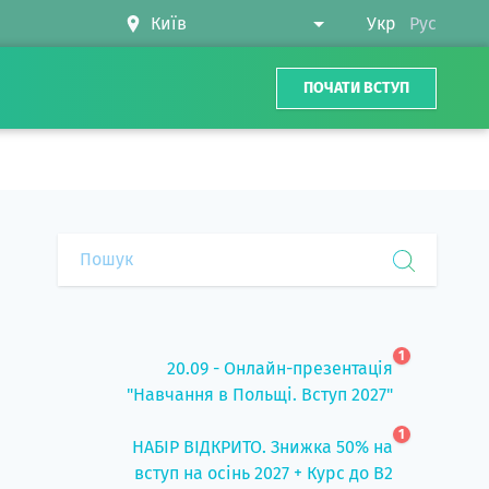
Укр
Рус
ПОЧАТИ ВСТУП
1
20.09 - Онлайн-презентація
"Навчання в Польщі. Вступ 2027"
1
НАБІР ВІДКРИТО. Знижка 50% на
вступ на осінь 2027 + Курс до B2