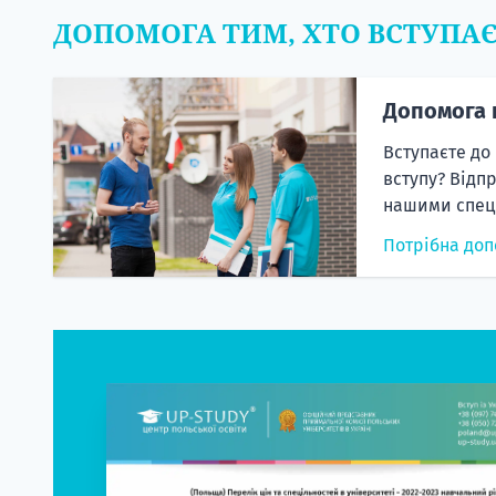
ДОПОМОГА ТИМ, ХТО ВСТУПА
Допомога 
Вступаєте до
вступу? Відп
нашими спеці
Потрібна доп