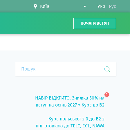
Укр
Рус
ПОЧАТИ ВСТУП
1
НАБІР ВІДКРИТО. Знижка 50% на
вступ на осінь 2027 + Курс до B2
Курс польської з 0 до B2 з
підготовкою до TELC, ECL, NAWA