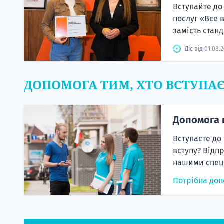
Вступайте до
послуг «Все 
замість станд
Діє від 01.08.
ДОПОМОГА ТИМ, ХТО ВСТУПА
Допомога 
Вступаєте до
вступу? Відп
нашими спеці
Потрібна доп