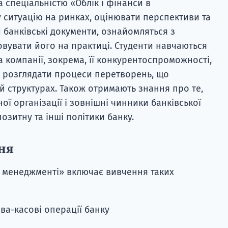
а спеціальністю «Облік і фінанси в
 ситуацію на ринках, оцінювати перспективи та
 банківські документи, ознайомляться з
овувати його на практиці. Студенти навчаються
компанії, зокрема, її конкурентоспроможності,
о розглядати процеси перетворень, що
й структурах. Також отримають знання про те,
ної організації і зовнішні чинники банківської
позитну та інші політики банку.
ня
в менеджменті» включає вивчення таких
ва-касові операції банку