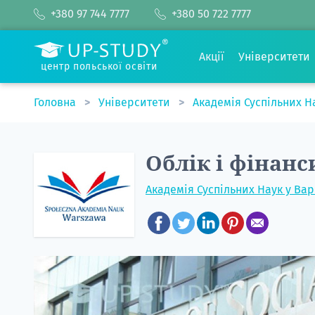
+380 97 744 7777
+380 50 722 7777
Акції
Університети
центр польської освіти
Головна
Університети
Академія Суспільних Н
Облік і фінан
Академія Суспільних Наук у Ва