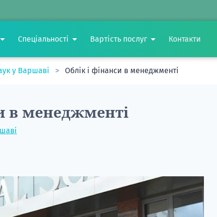
Спеціальності
Вартість послуг
Контакти
аук у Варшаві
Облік і фінанси в менеджменті
си в менеджменті
ршаві