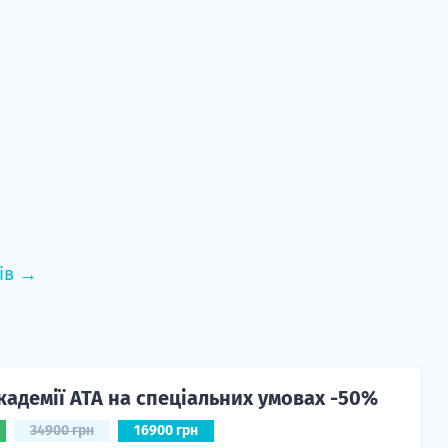
ів →
кадемії ATA на спеціальних умовах -50%
34900 грн
16900 грн