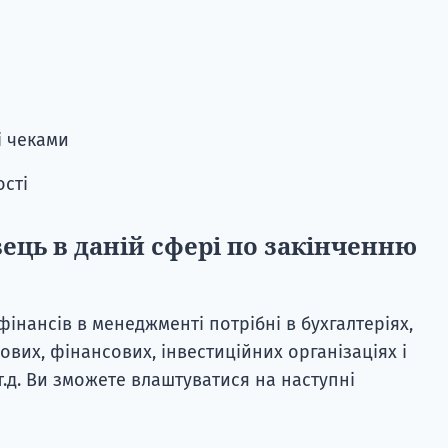
і чеками
ості
ць в даній сфері по закінченню
фінансів в менеджменті потрібні в бухгалтеріях,
ових, фінансових, інвестиційних організаціях і
і т.д. Ви зможете влаштуватися на наступні