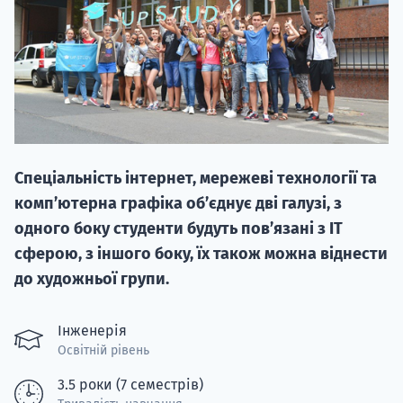
20.09
Спеціальність інтернет, мережеві технології та
"Навчання 
комп’ютерна графіка об’єднує дві галузі, з
НАБІР ВІД
одного боку студенти будуть пов’язані з ІТ
вступ на о
сферою, з іншого боку, їх також можна віднести
до художньої групи.
Курс
підготовк
Інженерія
Освітній рівень
П
3.5 роки (7 семестрів)
Супро