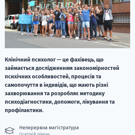
НАБІР ВІД
Клінічний психолог — це фахівець, що
вступ на о
займається дослідженням закономірностей
Курс
психічних особливостей, процесів та
підготовк
самопочуття в індивідів, що мають різні
захворювання та розробляє методику
П
психодіагностики, допомоги, лікування та
профілактики.
Супро
Неперервна магістратура
Освітній рівень