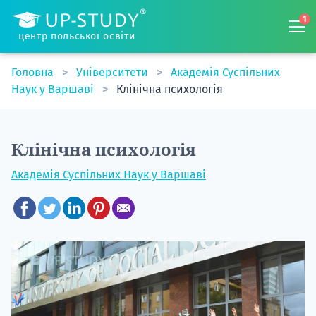
1
центр польської освіти
Головна
Університети
Академія Суспільних
Наук у Варшаві
Клінічна психологія
Клінічна психологія
Академія Суспільних Наук у Варшаві