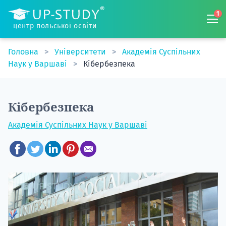
1
центр польської освіти
Головна
Університети
Академія Суспільних
Наук у Варшаві
Кібербезпека
Кібербезпека
Академія Суспільних Наук у Варшаві