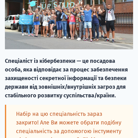
НАБІР ВІД
Спеціаліст із кібербезпеки — це посадова
вступ на о
особа, яка відповідає за процес забезпечення
Курс
захищеності секретної інформації та безпеки
підготовк
держави від зовнішніх/внутрішніх загроз для
стабільного розвитку суспільства/країни.
П
Супро
Набір на цю спеціальність зараз
закрито! Але Ви можете обрати подібну
спеціальність за допомогою інстументу