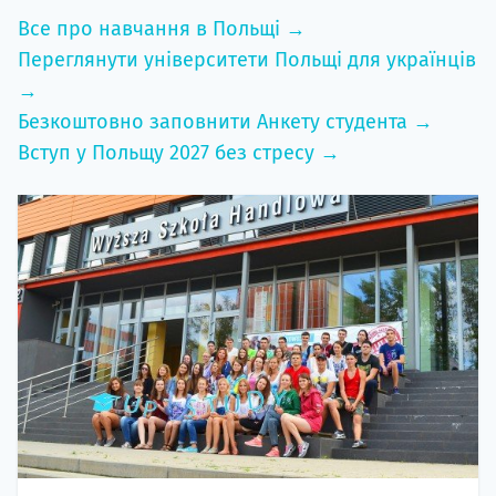
Все про навчання в Польщі →
Переглянути університети Польщі для українців
→
Безкоштовно заповнити Анкету студента →
Вступ у Польщу 2027 без стресу →