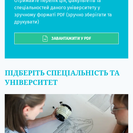
Отримайте перелік цін, факультетів та
спеціальностей даного університету у
зручному форматі PDF (зручно зберігати та
друкувати)
ЗАВАНТАЖИТИ У PDF
ПІДБЕРІТЬ СПЕЦІАЛЬНІСТЬ ТА
УНІВЕРСИТЕТ