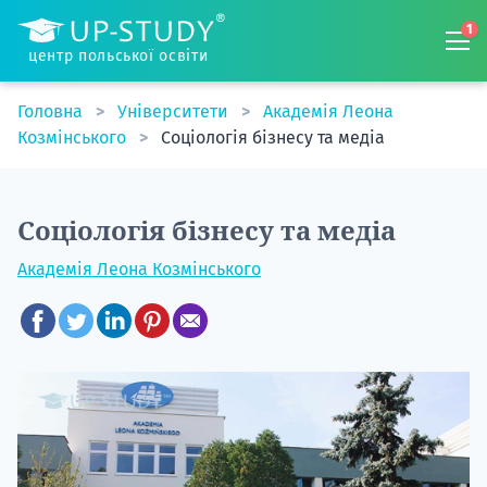
1
центр польської освіти
Головна
Університети
Академія Леона
Козмінського
Соціологія бізнесу та медіа
Соціологія бізнесу та медіа
Академія Леона Козмінського