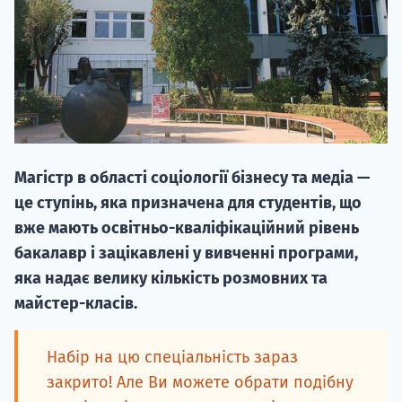
20.09
Магістр в області соціології бізнесу та медіа —
"Навчання 
це ступінь, яка призначена для студентів, що
НАБІР ВІД
вже мають освітньо-кваліфікаційний рівень
вступ на о
бакалавр і зацікавлені у вивченні програми,
яка надає велику кількість розмовних та
Курс
майстер-класів.
підготовк
П
Набір на цю спеціальність зараз
закрито! Але Ви можете обрати подібну
Супро