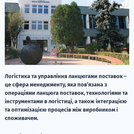
20.09
"Навчання 
Логістика та управління ланцюгами поставок –
НАБІР ВІД
це сфера менеджменту, яка пов’язана з
вступ на о
операціями ланцюга поставок, технологіями та
інструментами в логістиці, а також інтеграцією
Курс
та оптимізацією процесів між виробником і
підготовк
споживачем.
П