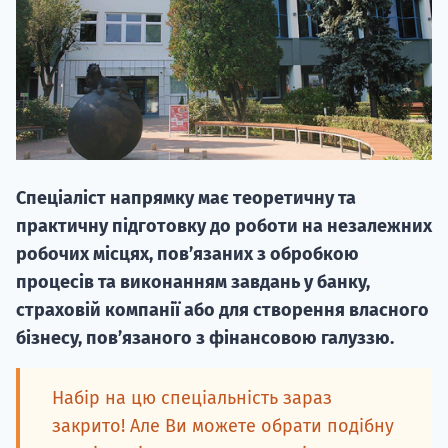
НАБІР ВІД
Спеціаліст напрямку має теоретичну та
вступ на о
практичну підготовку до роботи на незалежних
Курс
робочих місцях, пов’язаних з обробкою
підготовк
процесів та виконанням завдань у банку,
страховій компанії або для створення власного
П
бізнесу, пов’язаного з фінансовою галуззю.
Супро
Набір на цю спеціальність зараз
закрито! Але Ви можете обрати подібну