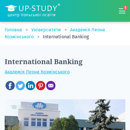
1
центр польської освіти
Головна
Університети
Академія Леона
Козмінського
International Banking
International Banking
Академія Леона Козмінського