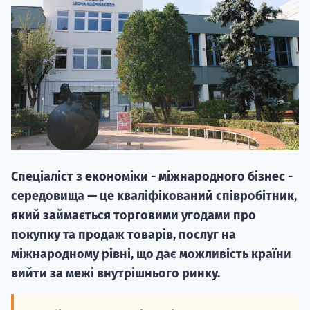
20.09
"Навчання 
Спеціаліст з економіки - міжнародного бізнес -
НАБІР ВІД
середовища — це кваліфікований співробітник,
вступ на о
який займається торговими угодами про
покупку та продаж товарів, послуг на
Курс
міжнародному рівні, що дає можливість країни
підготовк
вийти за межі внутрішнього ринку.
П