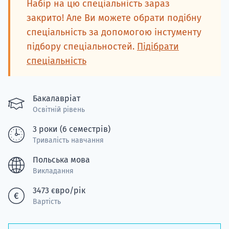
Набір на цю спеціальність зараз
Супро
закрито! Але Ви можете обрати подібну
спеціальність за допомогою інстументу
підбору спеціальностей.
Підібрати
спеціальність
Бакалавріат
Освітній рівень
3 роки (6 семестрів)
Тривалість навчання
Польська мова
Викладання
3473 євро/рік
Вартість