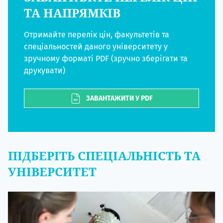
ТА НАПРЯМКІВ
Отримайте перелік цін, факультетів та
спеціальностей даного університету у
зручному форматі PDF (зручно зберігати та
друкувати)
ЗАВАНТАЖИТИ У PDF
ПІДБЕРІТЬ СПЕЦІАЛЬНІСТЬ ТА
УНІВЕРСИТЕТ