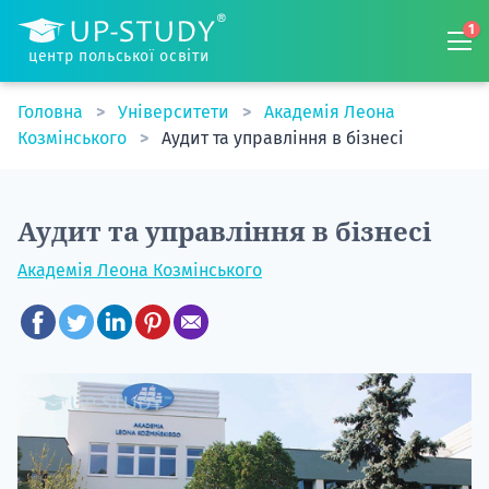
1
центр польської освіти
Головна
Університети
Академія Леона
Козмінського
Аудит та управління в бізнесі
Аудит та управління в бізнесі
Академія Леона Козмінського