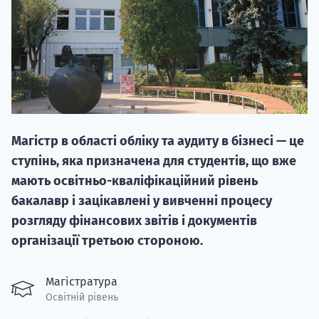
НАБІР ВІД
Магістр в області обліку та аудиту в бізнесі — це
вступ на о
ступінь, яка призначена для студентів, що вже
Курс
мають освітньо-кваліфікаційний рівень
підготовк
бакалавр і зацікавлені у вивченні процесу
розгляду фінансових звітів і документів
П
організації третьою стороною.
Супро
Магістратура
Освітній рівень