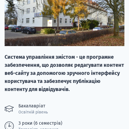
20.09
Система управління змістом - це програмне
"Навчання 
забезпечення, що дозволяє редагувати контент
НАБІР ВІД
веб-сайту за допомогою зручного інтерфейсу
вступ на о
користувача та забезпечує публікацію
контенту для відвідувачів.
Курс
підготовк
Бакалавріат
Освітній рівень
П
3 роки (6 семестрів)
Супро