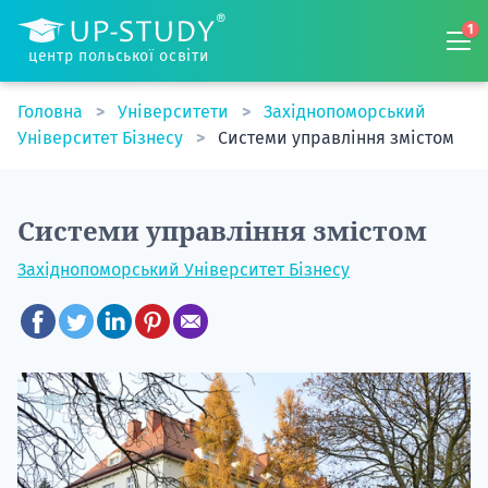
1
центр польської освіти
Головна
Університети
Західнопоморський
Університет Бізнесу
Системи управління змістом
Системи управління змістом
Західнопоморський Університет Бізнесу