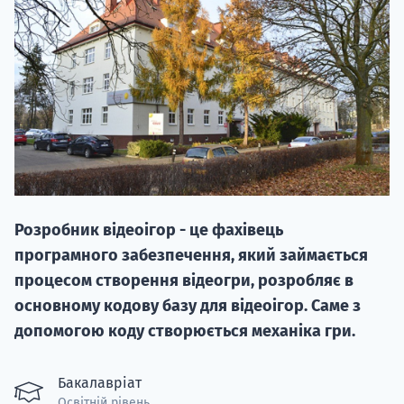
НАБІР ВІД
вступ на о
Розробник відеоігор - це фахівець
Курс
програмного забезпечення, який займається
підготовк
процесом створення відеогри, розробляє в
основному кодову базу для відеоігор. Саме з
П
допомогою коду створюється механіка гри.
Супро
Бакалавріат
Освітній рівень