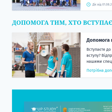
Діє від 01.08.
ДОПОМОГА ТИМ, ХТО ВСТУПА
Допомога 
Вступаєте до
вступу? Відп
нашими спеці
Потрібна доп