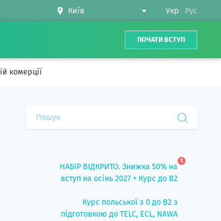
Укр
Рус
ПОЧАТИ ВСТУП
ій комерції
1
НАБІР ВІДКРИТО. Знижка 50% на
вступ на осінь 2027 + Курс до B2
Курс польської з 0 до B2 з
підготовкою до TELC, ECL, NAWA