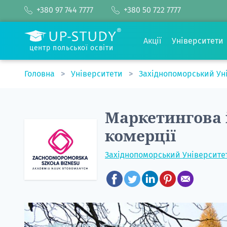
+380 97 744 7777
+380 50 722 7777
Акції
Університети
центр польської освіти
Головна
Університети
Західнопоморський Ун
Маркетингова 
комерції
Західнопоморський Університет