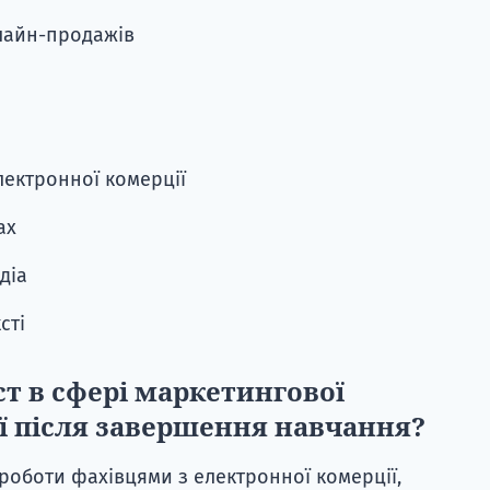
лайн-продажів
ектронної комерції
ах
діа
сті
т в сфері маркетингової
ії після завершення навчання?
 роботи фахівцями з електронної комерції,