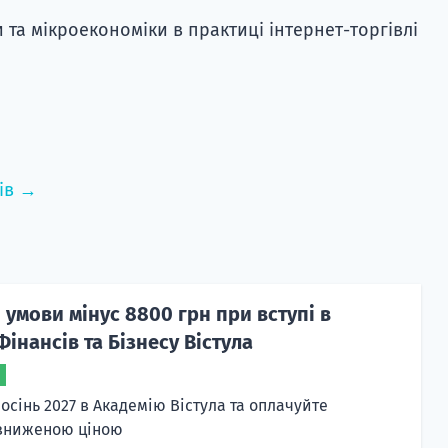
та мікроекономіки в практиці інтернет-торгівлі
ів →
 умови мінус 8800 грн при вступі в
інансів та Бізнесу Вістула
осінь 2027 в Академію Вістула та оплачуйте
 зниженою ціною