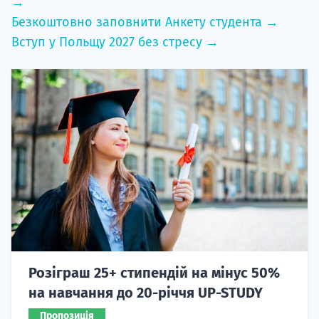
→
Безкоштовно заповнити Анкету студента →
Вступ у Польщу 2027 без стресу →
Розіграш 25+ стипендій на мінус 50%
на навчання до 20-річчя UP-STUDY
Пропозиція