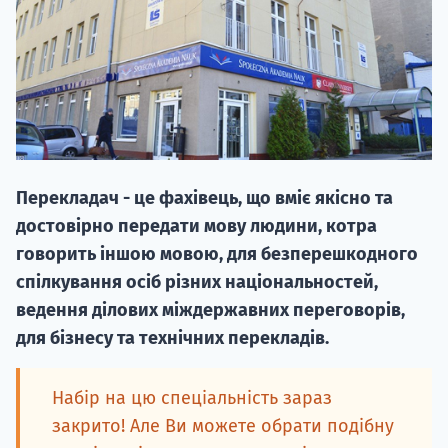
20.09
Перекладач - це фахівець, що вміє якісно та
"Навчання 
достовірно передати мову людини, котра
НАБІР ВІД
говорить іншою мовою, для безперешкодного
вступ на о
спілкування осіб різних національностей,
ведення ділових міждержавних переговорів,
Курс
для бізнесу та технічних перекладів.
підготовк
П
Набір на цю спеціальність зараз
закрито! Але Ви можете обрати подібну
Супро