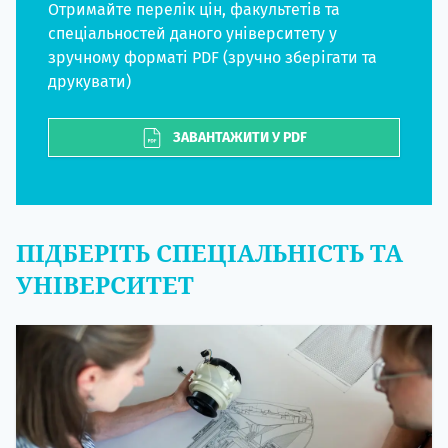
Отримайте перелік цін, факультетів та
спеціальностей даного університету у
зручному форматі PDF (зручно зберігати та
друкувати)
ЗАВАНТАЖИТИ У PDF
ПІДБЕРІТЬ СПЕЦІАЛЬНІСТЬ ТА
УНІВЕРСИТЕТ