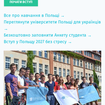
ПОЧАТИ ВСТУП
Все про навчання в Польщі →
Переглянути університети Польщі для українців
→
Безкоштовно заповнити Анкету студента →
Вступ у Польщу 2027 без стресу →